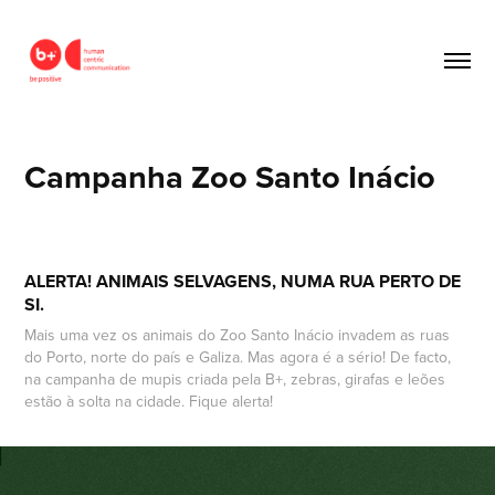
Campanha Zoo Santo Inácio
ALERTA! ANIMAIS SELVAGENS, NUMA RUA PERTO DE
SI.
Mais uma vez os animais do Zoo Santo Inácio invadem as ruas
do Porto, norte do país e Galiza. Mas agora é a sério! De facto,
na campanha de mupis criada pela B+, zebras, girafas e leões
estão à solta na cidade. Fique alerta!