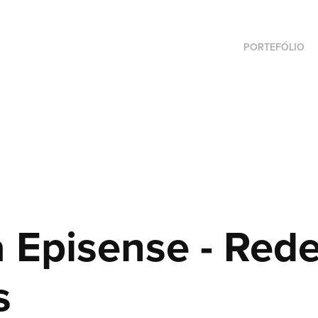
PORTEFÓLIO
a Episense - Rede
s