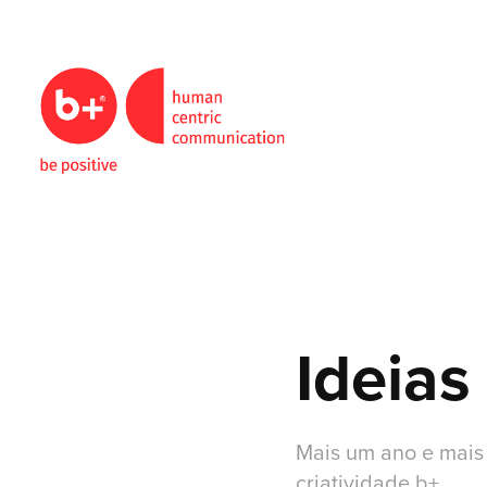
Ideias
Mais um ano e mai
criatividade b+.