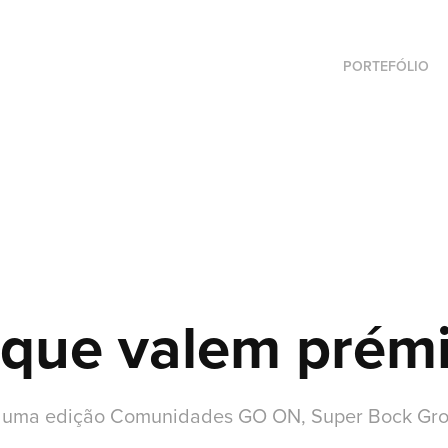
PORTEFÓLIO
 que valem prém
s uma edição Comunidades GO ON, Super Bock Gr