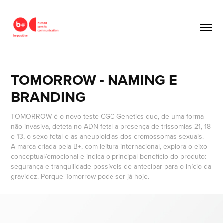
TOMORROW - NAMING E 
BRANDING
TOMORROW é o novo teste CGC Genetics que, de uma forma
não invasiva, deteta no ADN fetal a presença de trissomias 21, 18
e 13, o sexo fetal e as aneuploidias dos cromossomas sexuais.
A marca criada pela B+, com leitura internacional, explora o eixo
conceptual/emocional e indica o principal benefício do produto:
segurança e tranquilidade possíveis de antecipar para o início da
gravidez. Porque Tomorrow pode ser já hoje.